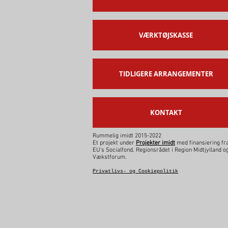
VÆRKTØJSKASSE
TIDLIGERE ARRANGEMENTER
KONTAKT
Rummelig imidt 2015-2022
Et projekt under
Projekter imidt
med finansiering fra
EU's Socialfond, Regionsrådet i Region Midtjylland o
Vækstforum.
Privatlivs- og Cookiepolitik