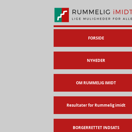
FORSIDE
NYHEDER
OM RUMMELIG IMIDT
Resultater for Rummelig imidt
BORGERRETTET INDSATS