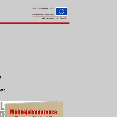
g
tte