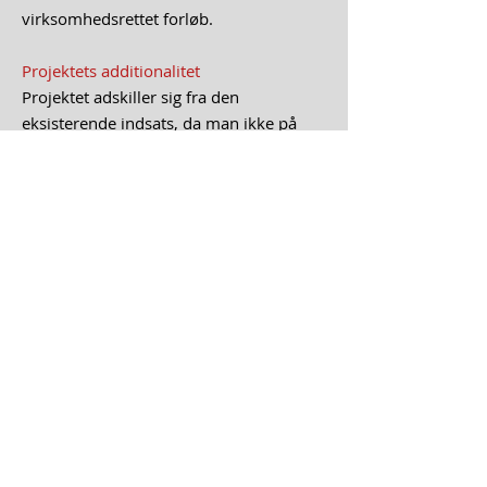
virksomhedsrettet forløb.
Projektets additionalitet
Projektet adskiller sig fra den
eksisterende indsats, da man ikke på
nuværende tidspunkt har
psykologfaglige støttepersoner
tilknyttet. Det er den
erhvervspsykologiske støtte, der er
det innovative i indsatsen. Med dette
ekstra led forventes det at øge
arbejdsmarkedsparatheden hos
deltagerne, da gruppen af borgere, der
visiteres til projektet, ellers ville har stor
for at stoppe eller ikke få det fulde
udbytte af indsatsen Virksomhed i
Virksomheden.