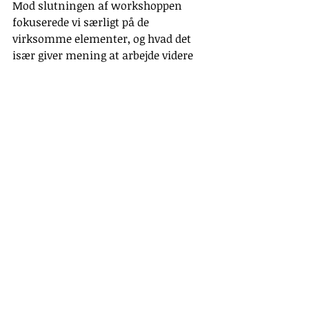
Mod slutningen af workshoppen 
fokuserede vi særligt på de 
virksomme elementer, og hvad det 
især giver mening at arbejde videre 
med og fokusere på i fremtidige 
indsatser for psykisk sårbare unge.
Tak for en rigtig god og inspirerende 
workshop til arrangørerne SIND 
Erhverv og IPS Center Danmark.
Seneste blogindlæg
Se alle