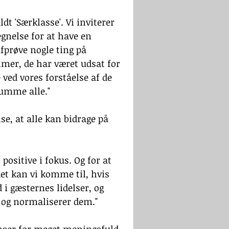
ldt 'Særklasse'. Vi inviterer 
egnelse for at have en 
afprøve nogle ting på 
mer, de har været udsat for 
 ved vores forståelse af de 
umme alle." 
e, at alle kan bidrage på 
positive i fokus. Og for at 
det kan vi komme til, hvis 
i gæsternes lidelser, og 
e og normaliserer dem."