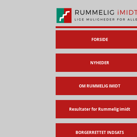
FORSIDE
NYHEDER
OM RUMMELIG IMIDT
Resultater for Rummelig imidt
BORGERRETTET INDSATS