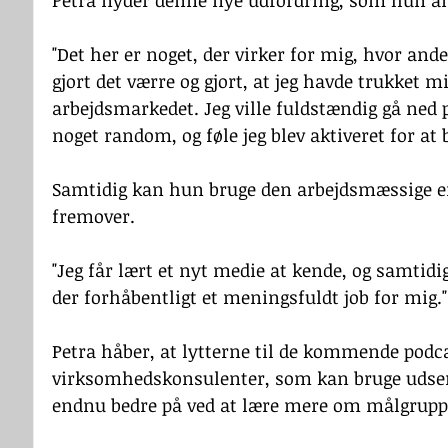
Petra nyder denne nye udfordring, som hun a
"Det her er noget, der virker for mig, hvor ande
gjort det værre og gjort, at jeg havde trukket m
arbejdsmarkedet. Jeg ville fuldstændig gå ned p
noget random, og føle jeg blev aktiveret for at b
Samtidig kan hun bruge den arbejdsmæssige er
fremover.
"Jeg får lært et nyt medie at kende, og samtidig
der forhåbentligt et meningsfuldt job for mig."
Petra håber, at lytterne til de kommende podca
virksomhedskonsulenter, som kan bruge udsend
endnu bedre på ved at lære mere om målgruppe