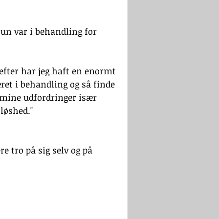
hun var i behandling for 
refter har jeg haft en enormt 
et i behandling og så finde 
 mine udfordringer især 
løshed." 
e tro på sig selv og på 