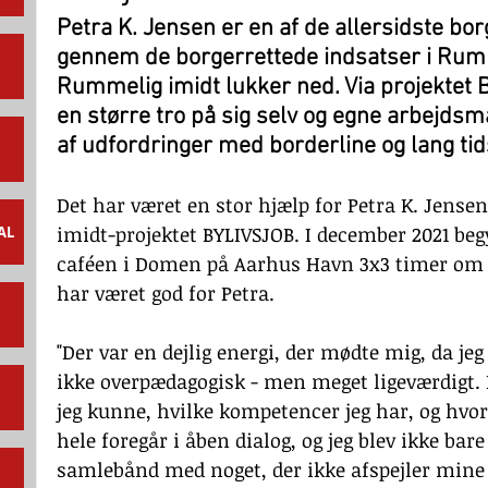
Petra K. Jensen er en af de allersidste bor
gennem de borgerrettede indsatser i Rumm
Rummelig imidt lukker ned. Via projektet 
en større tro på sig selv og egne arbejdsm
af udfordringer med borderline og lang tid
Det har været en stor hjælp for Petra K. Jens
imidt-projektet BYLIVSJOB. I december 2021 begy
AL
caféen i Domen på Aarhus Havn 3x3 timer om u
har været god for Petra.
"Der var en dejlig energi, der mødte mig, da jeg 
ikke overpædagogisk - men meget ligeværdigt. 
jeg kunne, hvilke kompetencer jeg har, og hvo
hele foregår i åben dialog, og jeg blev ikke bare
samlebånd med noget, der ikke afspejler mine