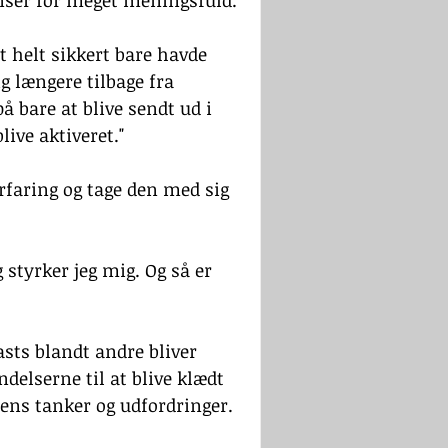
nser for meget meningsfuld.
t helt sikkert bare havde 
ig længere tilbage fra 
å bare at blive sendt ud i 
live aktiveret."
faring og tage den med sig 
 styrker jeg mig. Og så er 
 
sts blandt andre bliver 
elserne til at blive klædt 
ns tanker og udfordringer. 